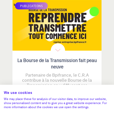
PUBLICATIONS
La Bourse de la Transmission fait peau
neuve
Partenaire de Bpifrance, le C.R.A
contribue à la nouvelle Bourse de la
Transmission en y diffusant ses
opportunités de reprise dans
We use cookies
l’industrie, les services, le BTP et le
We may place these for analysis of our visitor data, to improve our website,
négoce.
show personalised content and to give you a great website experience. For
more information about the cookies we use open the settings.
23 JUILLET 2026