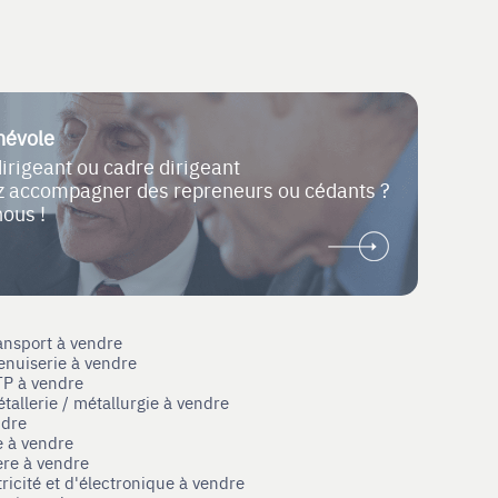
névole
dirigeant ou cadre dirigeant
ez accompagner des repreneurs ou cédants ?
nous !
ansport à vendre
enuiserie à vendre
TP à vendre
tallerie / métallurgie à vendre
ndre
e à vendre
ère à vendre
tricité et d'électronique à vendre