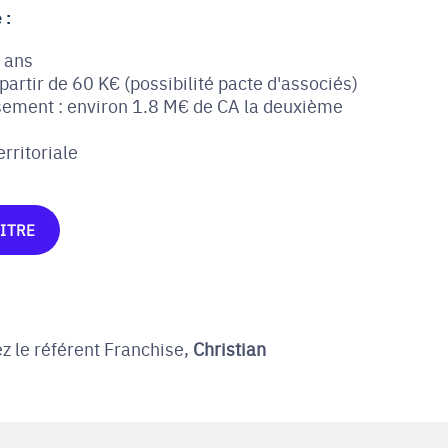
 :
7 ans
partir de 60 K€ (possibilité pacte d'associés)
sement : environ 1.8 M€ de CA la deuxième
erritoriale
ITRE
z le référent Franchise,
Christian