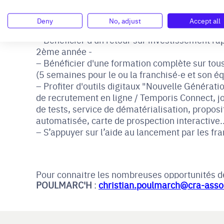
Préserver l’équilibre vie professionnelle / v
Avoir des perspectives de développement (5
Deny
No, adjust
Accept all
sur 75 contrats)
Bénéficier d'un retour sur investissement rap
2ème année -
Bénéficier d'une formation complète sur tou
(5 semaines pour le ou la franchisé·e et son é
Profiter d'outils digitaux "Nouvelle Générati
de recrutement en ligne / Temporis Connect, j
de tests, service de dématérialisation, propo
automatisée, carte de prospection interactive..
S’appuyer sur l’aide au lancement par les fra
Pour connaitre les nombreuses opportunités de
POULMARC'H
:
christian.poulmarch@cra-asso