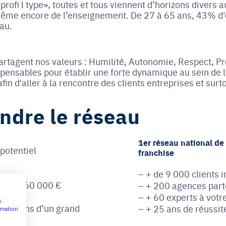
rofi l type», toutes et tous viennent d’horizons divers a
 même encore de l’enseignement. De 27 à 65 ans, 43% d'
eau.
artagent nos valeurs : Humilité, Autonomie, Respect, Pr
nsables pour établir une forte dynamique au sein de l'
fin d'aller à la rencontre des clients entreprises et sur
indre le réseau
1er réseau national de
potentiel
franchise
+ de 9 000 clients 
rtir de 60 000 €
+ 200 agences part
+ 60 experts à votr
w
es moyens d’un grand
+ 25 ans de réussit
rmation