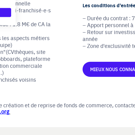
ie personnelle
Les conditions d'entrée
0 multi-franchisé·e·s
Durée du contrat : 
ide : 1.8 M€ de CA la
Apport personnel à 
Retour sur investis
s les aspects métiers
année
quipe)
Zone d'exclusivité t
on"(CVthèques, site
obboards, plateforme
sition commerciale
MIEUX NOUS CONNA
.)
nchisés voisins
 création et de reprise de fonds de commerce, contacte
.org