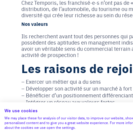
Chez Temporis, les franchisé·e·s n’ont pas de «p
distribution, de l’automobile, du tourisme ou
diversité qui crée leur richesse au sein du rés
Nos valeurs
Ils recherchent avant tout des personnes qui p
possèdent des aptitudes en management indispe
avoir un véritable sens du commercial terrain a
activité de prospection !
Les raisons de rejo
Exercer un métier qui a du sens
Développer son activité sur un marché à fort 
Bénéficier d’un positionnement différenciant
Intégrer un réseau aux valeurs fortes
Avoir la possibilité de créer son agence à pa
We use cookies
d'apport grâce au pacte d'associés
We may place these for analysis of our visitor data, to improve our website, sho
Conjuguer l’agilité d’un indépendant avec l
personalised content and to give you a great website experience. For more info
about the cookies we use open the settings.
groupe