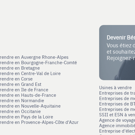
Devenir Bé
Vous étiez 
et souhait
eprendre en Auvergne Rhone-Alpes
Rejoignez-
eprendre en Bourgogne-Franche-Comté
prendre en Bretagne
prendre en Centre-Val de Loire
prendre en Corse
prendre en Grand Est
Usines à vendre
prendre en Ile de France
Entreprises de tr
prendre en Hauts-de-France
Entreprises de m
eprendre en Normandie
Entreprises de B
prendre en Nouvelle-Aquitaine
Entreprises de mé
prendre en Occitanie
SSII et ESN à ve
rendre en Pays de la Loire
Agence de voyag
prendre en Provence-Alpes-Côte d'Azur
Agence immobili
Entreprise d'élec