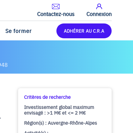
Contactez-nous
Connexion
Se former
ADHÉRER AU C.R.A
948
Critères de recherche
Investissement global maximum
envisagé : >1 M€ et <= 2 M€
–
Région(s) : Auvergne-Rhône-Alpes
Activité(s) :