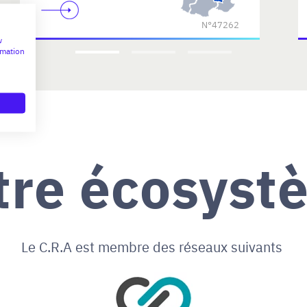
N°47262
w
rmation
tre écosyst
Le C.R.A est membre des réseaux suivants