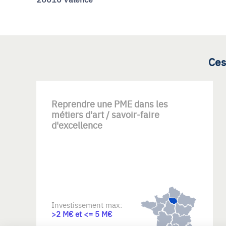
Ces
Reprendre une PME dans les
métiers d'art / savoir-faire
d'excellence
Investissement max:
>2 M€ et <= 5 M€