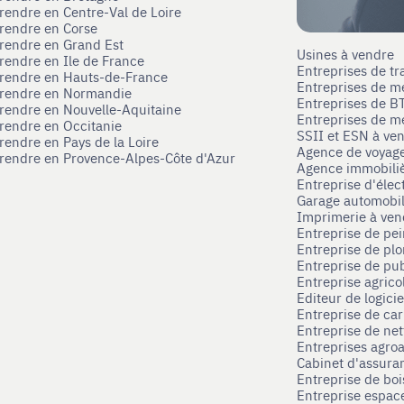
prendre en Centre-Val de Loire
prendre en Corse
prendre en Grand Est
Usines à vendre
prendre en Ile de France
Entreprises de tr
prendre en Hauts-de-France
Entreprises de m
eprendre en Normandie
Entreprises de B
prendre en Nouvelle-Aquitaine
Entreprises de mé
prendre en Occitanie
SSII et ESN à ve
rendre en Pays de la Loire
Agence de voyag
prendre en Provence-Alpes-Côte d'Azur
Agence immobili
Entreprise d'élec
Garage automobi
Imprimerie à ve
Entreprise de pei
Entreprise de pl
Entreprise de pub
Entreprise agrico
Editeur de logici
Entreprise de ca
Entreprise de net
Entreprises agroa
Cabinet d'assura
Entreprise de boi
Entreprise espace