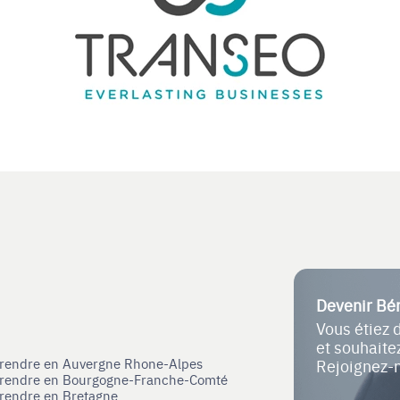
Devenir Bé
Vous étiez 
et souhait
eprendre en Auvergne Rhone-Alpes
Rejoignez-
eprendre en Bourgogne-Franche-Comté
prendre en Bretagne