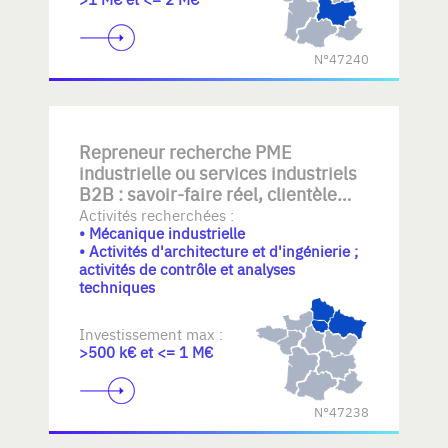
N°47240
Repreneur recherche PME
industrielle ou services industriels
B2B : savoir-faire réel, clientèle
établie, équipe transférable,
Activités recherchées :
• Mécanique industrielle
qualité/documentation, mécanique
• Activités d'architecture et d'ingénierie ;
- plasturgie- elastomeres
activités de contrôle et analyses
industrielle, automatisme,
techniques
BE+atelier, rework ou logistique
légère. Croissance maîtrisée sans
Investissement max :
stock lourd.
>500 k€ et <= 1 M€
N°47238