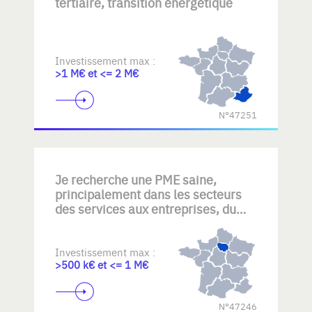
tertiaire, transition énergétique
Investissement max :
>1 M€ et <= 2 M€
N°47251
Je recherche une PME saine,
principalement dans les secteurs
des services aux entreprises, du
nettoyage, de la maintenance
technique, des services industriels
ou d'autres activités B2B générant
Investissement max :
>500 k€ et <= 1 M€
des revenus récurrents. Mon
objectif : reprendre une entreprise
disposant d'une clientèle fidèle,
N°47246
d'équipes expérimentées et d'un