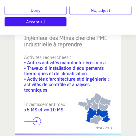
N°47221
Deny
No, adjust
Accept all
Ingénieur des Mines cherche PME
industrielle à reprendre
Activités recherchées :
• Autres activités manufacturières n.c.a.
• Travaux d'installation d'équipements
thermiques et de climatisation
• Activités d'architecture et d'ingénierie ;
activités de contrôle et analyses
techniques
Investissement max :
>5 M€ et <= 10 M€
N°47218