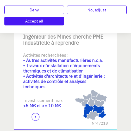
N°47221
Deny
No, adjust
Accept all
Ingénieur des Mines cherche PME
industrielle à reprendre
Activités recherchées :
• Autres activités manufacturières n.c.a.
• Travaux d'installation d'équipements
thermiques et de climatisation
• Activités d'architecture et d'ingénierie ;
activités de contrôle et analyses
techniques
Investissement max :
>5 M€ et <= 10 M€
N°47218