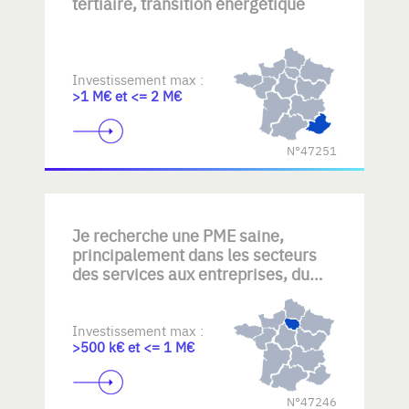
tertiaire, transition énergétique
Investissement max :
>1 M€ et <= 2 M€
N°47251
Je recherche une PME saine,
principalement dans les secteurs
des services aux entreprises, du
nettoyage, de la maintenance
technique, des services industriels
ou d'autres activités B2B générant
Investissement max :
>500 k€ et <= 1 M€
des revenus récurrents. Mon
objectif : reprendre une entreprise
disposant d'une clientèle fidèle,
N°47246
d'équipes expérimentées et d'un