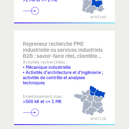
N°47240
Repreneur recherche PME
industrielle ou services industriels
B2B : savoir-faire réel, clientèle
établie, équipe transférable,
Activités recherchées :
• Mécanique industrielle
qualité/documentation, mécanique
• Activités d'architecture et d'ingénierie ;
- plasturgie- elastomeres
activités de contrôle et analyses
industrielle, automatisme,
techniques
BE+atelier, rework ou logistique
légère. Croissance maîtrisée sans
Investissement max :
stock lourd.
>500 k€ et <= 1 M€
N°47238