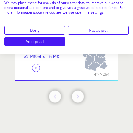
We may place these for analysis of our visitor data, to improve our website,
d'excellence
show personalised content and to give you a great website experience. For
more information about the cookies we use open the settings.
Deny
No, adjust
Accept all
Investissement max:
>2 M€ et <= 5 M€
N°47264