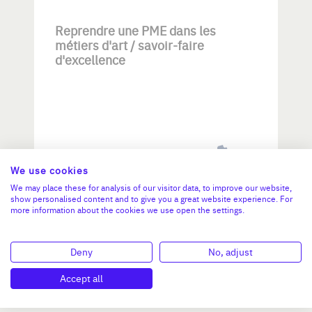
Reprendre une PME dans les
métiers d'art / savoir-faire
d'excellence
Investissement max:
We use cookies
>2 M€ et <= 5 M€
We may place these for analysis of our visitor data, to improve our website,
show personalised content and to give you a great website experience. For
more information about the cookies we use open the settings.
N°47264
Deny
No, adjust
Accept all