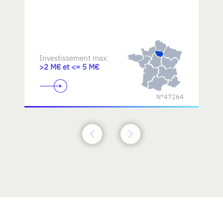
Investissement max:
>2 M€ et <= 5 M€
N°47264