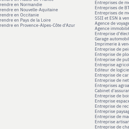
Entreprises de m
eprendre en Normandie
Entreprises de B
prendre en Nouvelle-Aquitaine
Entreprises de mé
prendre en Occitanie
SSII et ESN à ve
rendre en Pays de la Loire
Agence de voyag
prendre en Provence-Alpes-Côte d'Azur
Agence immobili
Entreprise d'élec
Garage automobi
Imprimerie à ve
Entreprise de pei
Entreprise de pl
Entreprise de pub
Entreprise agrico
Editeur de logici
Entreprise de ca
Entreprise de net
Entreprises agroa
Cabinet d'assura
Entreprise de boi
Entreprise espace
Entreprise de rec
Entreprise paysag
Entreprise de ma
Entreprise artisa
Entreprise de ch