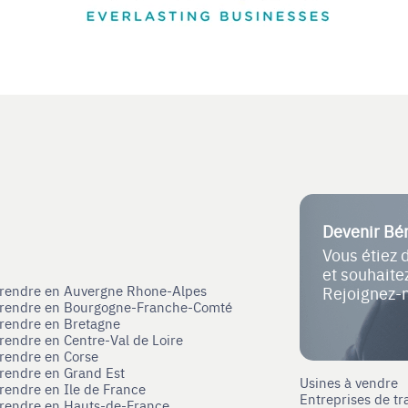
Devenir Bé
Vous étiez 
et souhait
eprendre en Auvergne Rhone-Alpes
Rejoignez-
eprendre en Bourgogne-Franche-Comté
prendre en Bretagne
prendre en Centre-Val de Loire
prendre en Corse
prendre en Grand Est
Usines à vendre
prendre en Ile de France
Entreprises de tr
prendre en Hauts-de-France