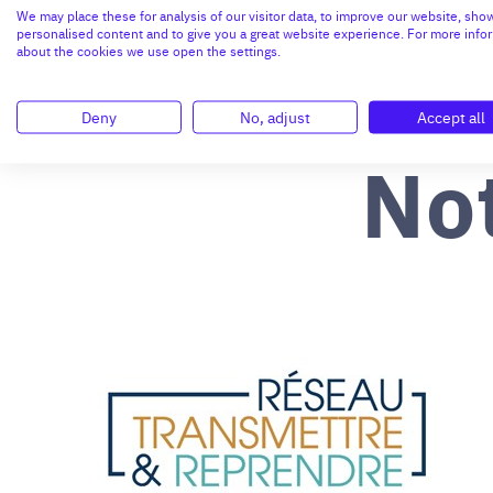
We may place these for analysis of our visitor data, to improve our website, sho
personalised content and to give you a great website experience. For more info
about the cookies we use open the settings.
Deny
No, adjust
Accept all
No