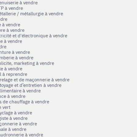
enuiserie à vendre
TP à vendre
tallerie / métallurgie à vendre
ndre
e à vendre
ère à vendre
tricité et d'électronique à vendre
le à vendre
ndre
nture à vendre
omberie à vendre
licite, marketing à vendre
le à vendre
el à reprendre
rrelage et de maçonnerie à vendre
toyage et d’entretien à vendre
limentaire à vendre
nce à vendre
s de chauffage à vendre
 vert
yclage à vendre
iste à vendre
çonnerie à vendre
nale à vendre
audronnerie à vendre