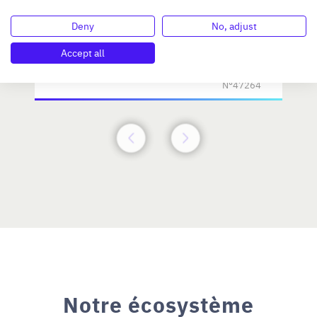
Deny
No, adjust
Investissement max:
>2 M€ et <= 5 M€
Accept all
N°47264
Notre écosystème