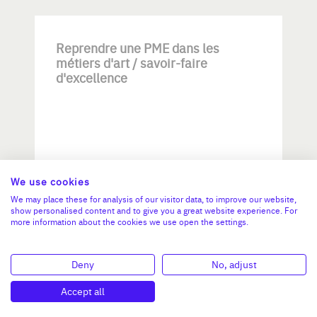
Reprendre une PME dans les
métiers d'art / savoir-faire
d'excellence
We use cookies
Investissement max:
We may place these for analysis of our visitor data, to improve our website,
>2 M€ et <= 5 M€
show personalised content and to give you a great website experience. For
more information about the cookies we use open the settings.
N°47264
Deny
No, adjust
Accept all