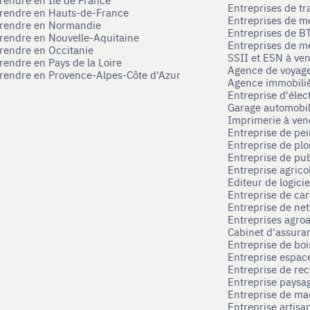
Entreprises de tr
prendre en Hauts-de-France
Entreprises de m
eprendre en Normandie
Entreprises de B
prendre en Nouvelle-Aquitaine
Entreprises de mé
prendre en Occitanie
SSII et ESN à ve
rendre en Pays de la Loire
Agence de voyag
prendre en Provence-Alpes-Côte d'Azur
Agence immobili
Entreprise d'élec
Garage automobi
Imprimerie à ve
Entreprise de pei
Entreprise de pl
Entreprise de pub
Entreprise agrico
Editeur de logici
Entreprise de ca
Entreprise de net
Entreprises agroa
Cabinet d'assura
Entreprise de boi
Entreprise espace
Entreprise de rec
Entreprise paysag
Entreprise de ma
Entreprise artisa