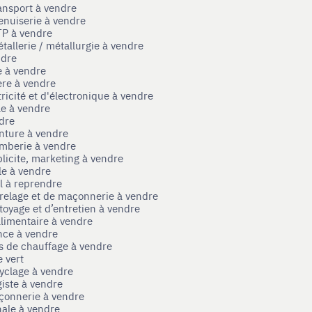
ansport à vendre
enuiserie à vendre
TP à vendre
tallerie / métallurgie à vendre
ndre
e à vendre
ère à vendre
tricité et d'électronique à vendre
le à vendre
ndre
nture à vendre
omberie à vendre
licite, marketing à vendre
le à vendre
el à reprendre
rrelage et de maçonnerie à vendre
toyage et d’entretien à vendre
limentaire à vendre
nce à vendre
s de chauffage à vendre
 vert
yclage à vendre
iste à vendre
çonnerie à vendre
nale à vendre