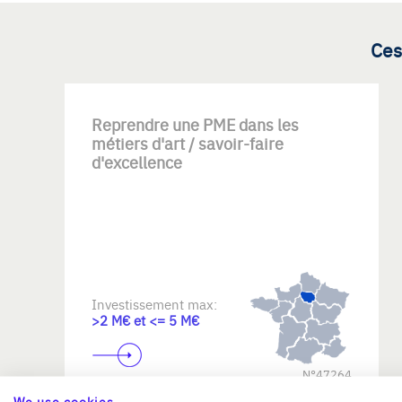
Ces
Reprendre une PME dans les
métiers d'art / savoir-faire
d'excellence
Investissement max:
>2 M€ et <= 5 M€
N°47264
We use cookies