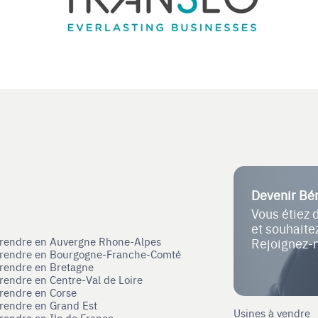
Devenir Bé
Vous étiez 
et souhait
eprendre en Auvergne Rhone-Alpes
Rejoignez-
eprendre en Bourgogne-Franche-Comté
prendre en Bretagne
prendre en Centre-Val de Loire
prendre en Corse
prendre en Grand Est
Usines à vendre
prendre en Ile de France