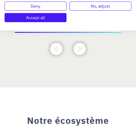
Investissement max:
Deny
No, adjust
>2 M€ et <= 5 M€
Accept all
N°47264
Notre écosystème