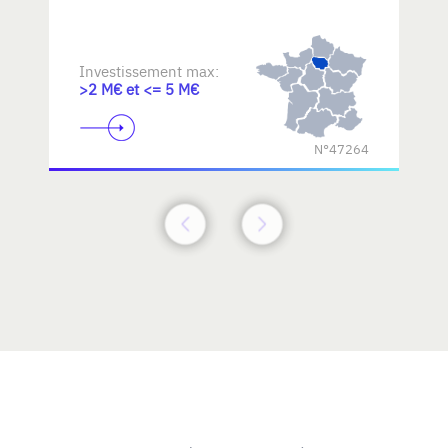
Investissement max:
>2 M€ et <= 5 M€
N°47264