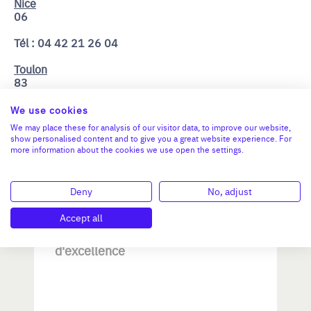
Nice
06
Tél : 04 42 21 26 04
Toulon
83
We use cookies
We may place these for analysis of our visitor data, to improve our website,
show personalised content and to give you a great website experience. For
Ces annonces de reprise peuvent aussi
more information about the cookies we use open the settings.
vous intéresser
Deny
No, adjust
Accept all
Reprendre une PME dans les
métiers d'art / savoir-faire
d'excellence