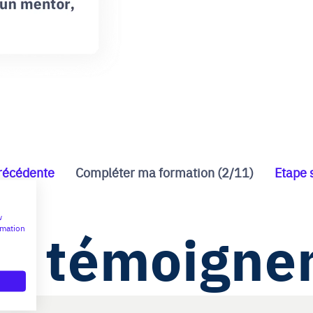
récédente
Compléter ma formation (2/11)
Etape 
w
ls témoigne
rmation