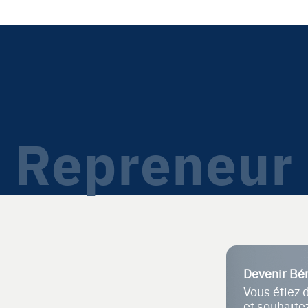
Repreneur
Devenir Bé
Vous étiez 
et souhait