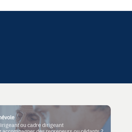
névole
dirigeant ou cadre dirigeant
ez accompagner des repreneurs ou cédants ?