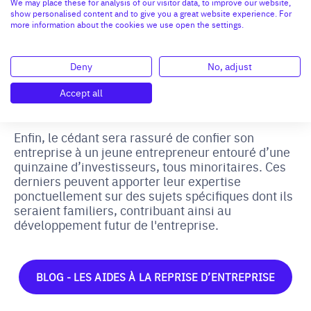
We may place these for analysis of our visitor data, to improve our website,
show personalised content and to give you a great website experience. For
Céder l’entreprise
à un searcher « qui lui
more information about the cookies we use open the settings.
ressemble » permet au cédant de savoir qui
dirigera opérationnellement la société sur le long
terme. En outre la relation personnelle entre le
Deny
No, adjust
cédant et le repreneur est clé dans la réussite de
cette transmission et garantie la continuité des
Accept all
efforts fournis par le cédant par le passé.
Enfin, le cédant sera rassuré de confier son
entreprise à un jeune entrepreneur entouré d’une
quinzaine d’investisseurs, tous minoritaires. Ces
derniers peuvent apporter leur expertise
ponctuellement sur des sujets spécifiques dont ils
seraient familiers, contribuant ainsi au
développement futur de l'entreprise.
BLOG - LES AIDES À LA REPRISE D’ENTREPRISE