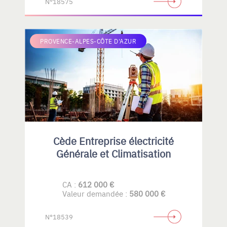
N°18575
PROVENCE-ALPES-CÔTE D'AZUR
Cède Entreprise électricité
Générale et Climatisation
CA :
612 000 €
Valeur demandée :
580 000 €
N°18539