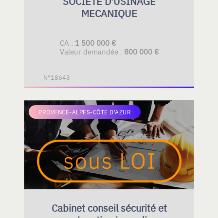
SOCIETE D'USINAGE
MECANIQUE
CA :
1 500 000 €
Valeur demandée :
800 000 €
N°18643
PROVENCE-ALPES-CÔTE D'AZUR
Cabinet conseil sécurité et