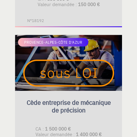
Valeur demandée :
150 000 €
N°18192
PROVENCE-ALPES-CÔTE D'AZUR
Cède entreprise de mécanique
de précision
CA :
1 500 000 €
Valeur demandée :
1 400 000 €