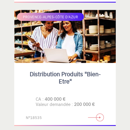
PROVENCE-ALPES-CÔTE D'AZUR
Distribution Produits "Bien-
Etre"
CA :
400 000 €
Valeur demandée :
200 000 €
N°18535