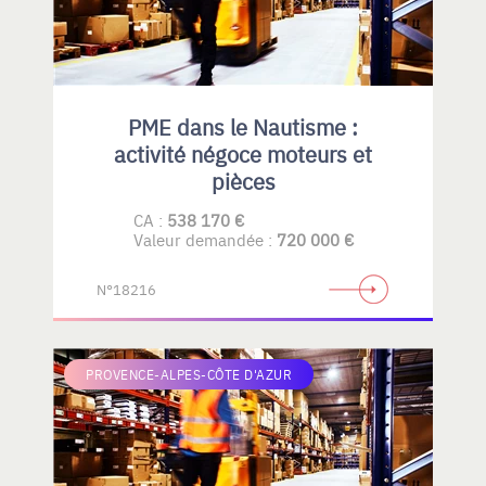
PME dans le Nautisme :
activité négoce moteurs et
pièces
CA :
538 170 €
Valeur demandée :
720 000 €
N°18216
PROVENCE-ALPES-CÔTE D'AZUR