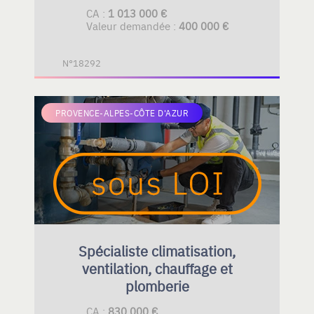
CA :
1 013 000 €
Valeur demandée :
400 000 €
N°18292
PROVENCE-ALPES-CÔTE D'AZUR
Spécialiste climatisation,
ventilation, chauffage et
plomberie
CA :
830 000 €