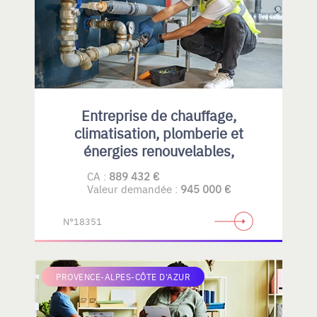
Entreprise de chauffage,
climatisation, plomberie et
énergies renouvelables,
CA :
889 432 €
Valeur demandée :
945 000 €
N°18351
PROVENCE-ALPES-CÔTE D'AZUR