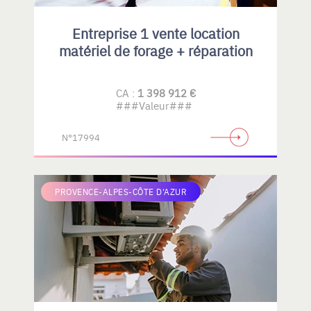
Entreprise 1 vente location
matériel de forage + réparation
CA :
1 398 912 €
###Valeur###
N°17994
PROVENCE-ALPES-CÔTE D'AZUR