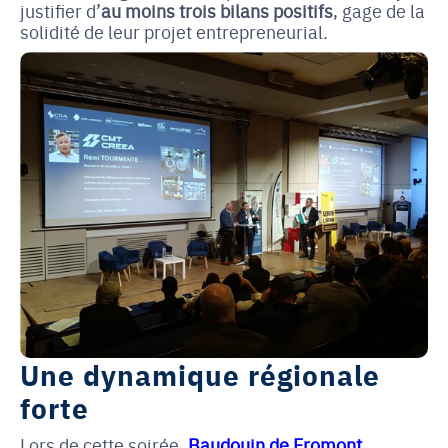
justifier d’
au moins trois bilans positifs
, gage de la
solidité de leur projet entrepreneurial.
Une dynamique régionale
forte
Lors de cette soirée,
Baudouin de Fromon
t
,