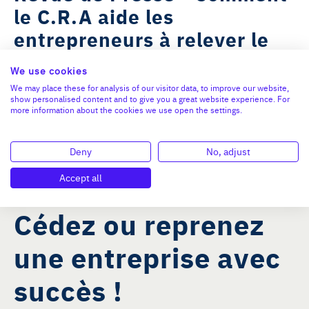
le C.R.A aide les
entrepreneurs à relever le
challenge de la reprise
We use cookies
d'entreprise
We may place these for analysis of our visitor data, to improve our website,
show personalised content and to give you a great website experience. For
more information about the cookies we use open the settings.
L'ARTICLE DE BREFECO
Deny
No, adjust
Accept all
Cédez ou reprenez
une entreprise avec
succès !