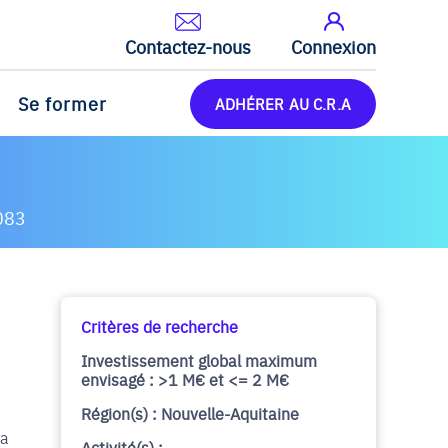
Contactez-nous
Connexion
Se former
ADHÉRER AU C.R.A
083
Critères de recherche
Investissement global maximum
envisagé : >1 M€ et <= 2 M€
Région(s) : Nouvelle-Aquitaine
la
Activité(s) :