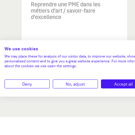
Reprendre une PME dans les
métiers d'art / savoir-faire
d'excellence
We use cookies
We may place these for analysis of our visitor data, to improve our website, sho
personalised content and to give you a great website experience. For more info
Investissement max:
about the cookies we use open the settings.
>2 M€ et <= 5 M€
Deny
No, adjust
Accept all
N°47264