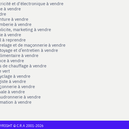
tricité et d'électronique à vendre
le à vendre
ndre
nture à vendre
omberie à vendre
licite, marketing à vendre
le à vendre
el à reprendre
rrelage et de maçonnerie à vendre
toyage et d’entretien à vendre
limentaire à vendre
nce à vendre
s de chauffage à vendre
 vert
yclage à vendre
iste à vendre
çonnerie à vendre
nale à vendre
audronnerie à vendre
mation à vendre
YRIGHT © C.R.A 2001-2026