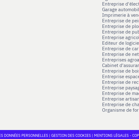
Entreprise d'élec
Garage automobi
Imprimerie à ve
Entreprise de pei
Entreprise de pl
Entreprise de pub
Entreprise agrico
Editeur de logici
Entreprise de ca
Entreprise de net
Entreprises agroa
Cabinet d'assura
Entreprise de boi
Entreprise espace
Entreprise de rec
Entreprise paysag
Entreprise de ma
Entreprise artisa
Entreprise de ch
Organisme de for
ES DONNÉES PERSONNELLES
|
GESTION DES COOKIES
|
MENTIONS LÉGALES
-
COP