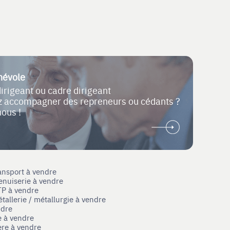
névole
dirigeant ou cadre dirigeant
ez accompagner des repreneurs ou cédants ?
nous !
ansport à vendre
enuiserie à vendre
TP à vendre
tallerie / métallurgie à vendre
ndre
e à vendre
ère à vendre