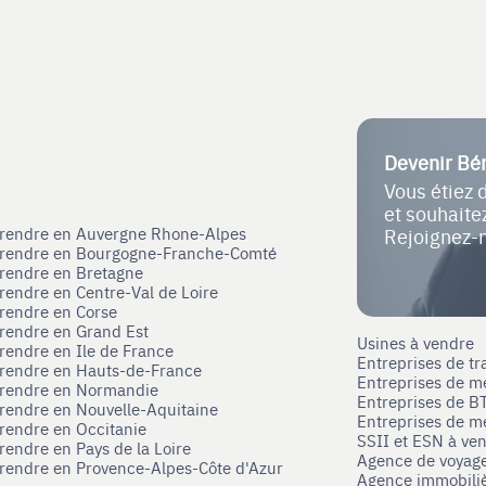
Devenir Bé
Vous étiez 
et souhait
eprendre en Auvergne Rhone-Alpes
Rejoignez-
eprendre en Bourgogne-Franche-Comté
prendre en Bretagne
prendre en Centre-Val de Loire
prendre en Corse
prendre en Grand Est
Usines à vendre
prendre en Ile de France
Entreprises de tr
prendre en Hauts-de-France
Entreprises de m
eprendre en Normandie
Entreprises de B
prendre en Nouvelle-Aquitaine
Entreprises de mé
prendre en Occitanie
SSII et ESN à ve
rendre en Pays de la Loire
Agence de voyag
prendre en Provence-Alpes-Côte d'Azur
Agence immobili