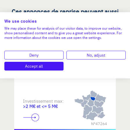
Ces annonces de reprise peuvent aussi
vous intéresser
We use cookies
We may place these for analysis of our visitor data, to improve our website,
show personalised content and to give you a great website experience. For
more information about the cookies we use open the settings.
Reprendre une PME dans les
métiers d'art / savoir-faire
d'excellence
Deny
No, adjust
Accept all
Investissement max:
>2 M€ et <= 5 M€
N°47264