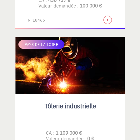
Valeur demandée :
100 000 €
N°18466
PAYS DE LA LOIRE
Tôlerie industrielle
CA :
1 109 000 €
Valeur demandée :
0 €