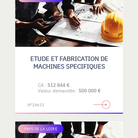
ETUDE ET FABRICATION DE
MACHINES SPECIFIQUES
CA :
512 844 €
Valeur demandée :
500 000 €
N°18633
PAYS DE LA LOIRE