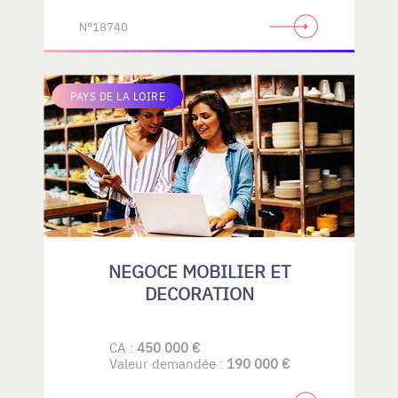
N°18740
PAYS DE LA LOIRE
NEGOCE MOBILIER ET
DECORATION
CA :
450 000 €
Valeur demandée :
190 000 €