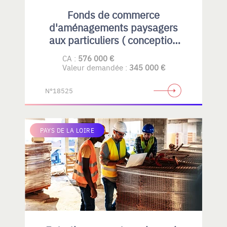
Fonds de commerce
d'aménagements paysagers
aux particuliers ( conception
en aménagement éco
CA :
576 000 €
responsable.)
Valeur demandée :
345 000 €
N°18525
PAYS DE LA LOIRE