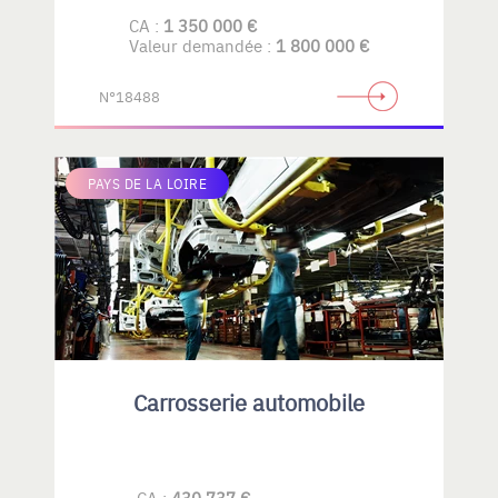
CA :
1 350 000 €
Valeur demandée :
1 800 000 €
N°18488
PAYS DE LA LOIRE
Carrosserie automobile
CA :
430 737 €