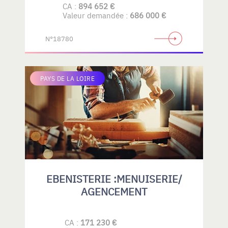
CA :
894 652 €
Valeur demandée :
686 000 €
N°18780
PAYS DE LA LOIRE
EBENISTERIE :MENUISERIE/
AGENCEMENT
CA :
171 230 €