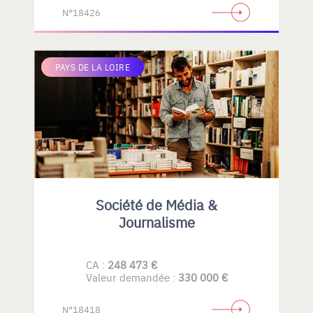
N°18426
PAYS DE LA LOIRE
Société de Média &
Journalisme
CA :
248 473 €
Valeur demandée :
330 000 €
N°18418