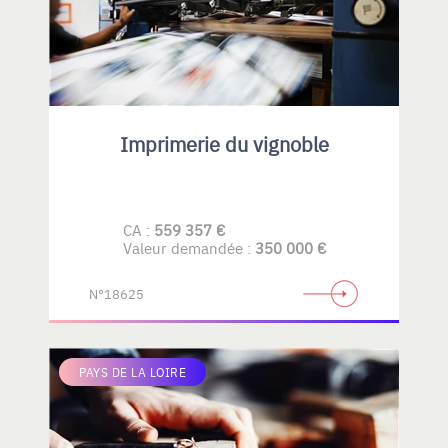
Imprimerie du vignoble
CA :
559 357 €
Valeur demandée :
350 000 €
N°18625
PAYS DE LA LOIRE