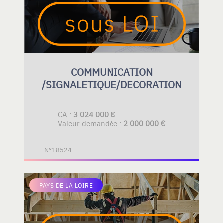
COMMUNICATION
/SIGNALETIQUE/DECORATION
CA :
3 024 000 €
Valeur demandée :
2 000 000 €
N°18524
PAYS DE LA LOIRE