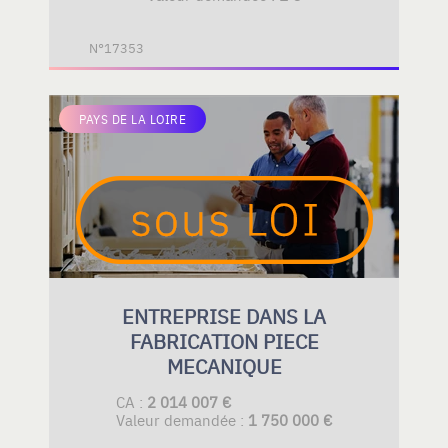
N°17353
PAYS DE LA LOIRE
ENTREPRISE DANS LA
FABRICATION PIECE
MECANIQUE
CA :
2 014 007 €
Valeur demandée :
1 750 000 €