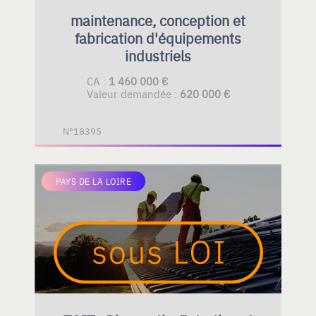
maintenance, conception et
fabrication d'équipements
industriels
CA :
1 460 000 €
Valeur demandée :
620 000 €
N°18395
PAYS DE LA LOIRE