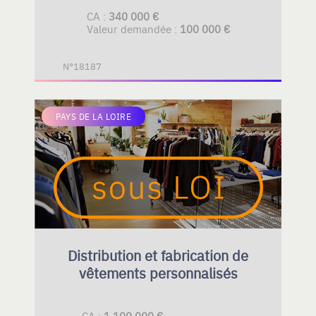
CA :
340 000 €
Valeur demandée :
100 000 €
N°18187
PAYS DE LA LOIRE
Distribution et fabrication de
vêtements personnalisés
CA :
1 100 000 €