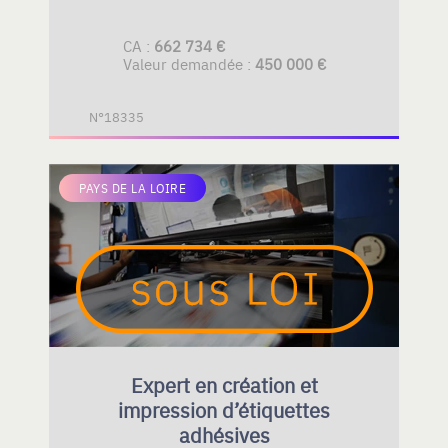
CA :
662 734 €
Valeur demandée :
450 000 €
N°18335
PAYS DE LA LOIRE
Expert en création et
impression d’étiquettes
adhésives