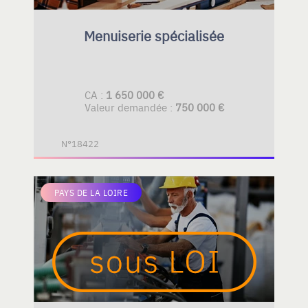
Menuiserie spécialisée
CA :
1 650 000 €
Valeur demandée :
750 000 €
N°18422
PAYS DE LA LOIRE