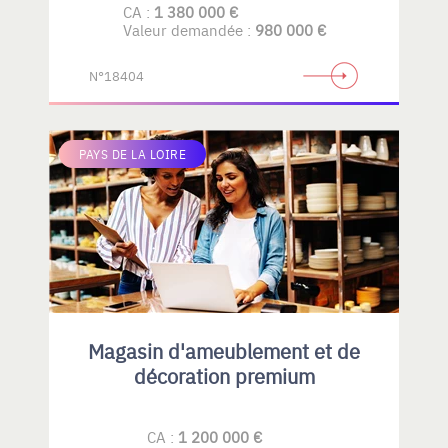
CA :
1 380 000 €
Valeur demandée :
980 000 €
N°18404
PAYS DE LA LOIRE
Magasin d'ameublement et de
décoration premium
CA :
1 200 000 €