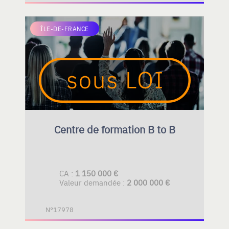
ÎLE-DE-FRANCE
Centre de formation B to B
CA :
1 150 000 €
Valeur demandée :
2 000 000 €
N°17978