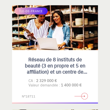
ÎLE-DE-FRANCE
Réseau de 8 instituts de
beauté (3 en propre et 5 en
affiliation) et un centre de
formation professionnelle
CA :
2 329 000 €
spécialisés principalement
Valeur demandée :
1 400 000 €
dans l’épilation définitive.
N°18711