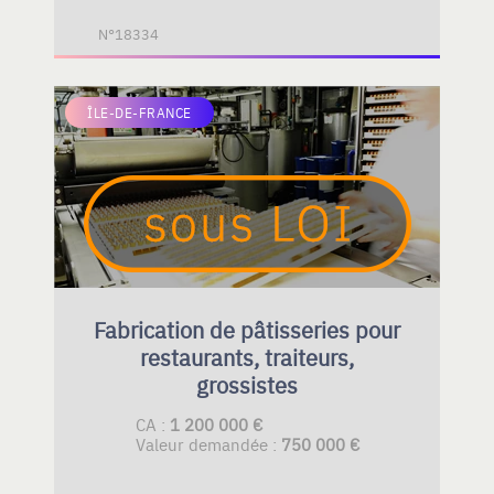
N°18334
ÎLE-DE-FRANCE
Fabrication de pâtisseries pour
restaurants, traiteurs,
grossistes
CA :
1 200 000 €
Valeur demandée :
750 000 €