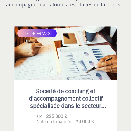
accompagner dans toutes les étapes de la reprise.
ÎLE-DE-FRANCE
Société de coaching et
d'accompagnement collectif
spécialisée dans le secteur
public et leader sur le marché
CA :
225 000 €
des ministères.
Valeur demandée :
70 000 €