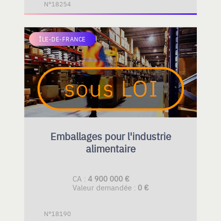
N°18254
ÎLE-DE-FRANCE
Emballages pour l'industrie
alimentaire
CA :
4 900 000 €
Valeur demandée :
0 €
N°18190