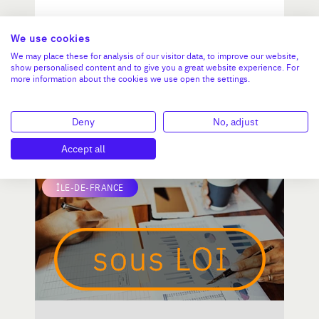
Parc de loisirs indoor pour
We use cookies
enfants
We may place these for analysis of our visitor data, to improve our website,
show personalised content and to give you a great website experience. For
more information about the cookies we use open the settings.
CA :
502 000 €
Valeur demandée :
600 000 €
Deny
No, adjust
N°18123
Accept all
ÎLE-DE-FRANCE