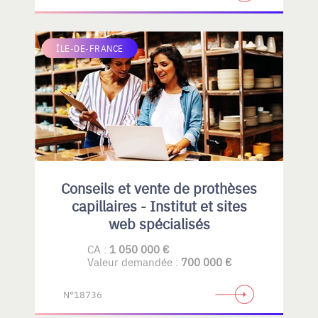
ÎLE-DE-FRANCE
Conseils et vente de prothèses
capillaires - Institut et sites
web spécialisés
CA :
1 050 000 €
Valeur demandée :
700 000 €
N°18736