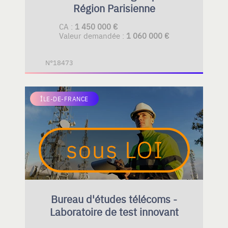
Région Parisienne
CA :
1 450 000 €
Valeur demandée :
1 060 000 €
N°18473
ÎLE-DE-FRANCE
Bureau d'études télécoms -
Laboratoire de test innovant