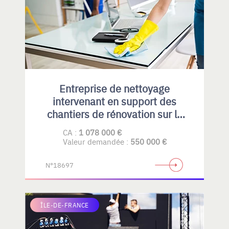
Entreprise de nettoyage
intervenant en support des
chantiers de rénovation sur la
Région Parisienne
CA :
1 078 000 €
Valeur demandée :
550 000 €
N°18697
ÎLE-DE-FRANCE