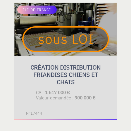
ÎLE-DE-FRANCE
CRÉATION DISTRIBUTION
FRIANDISES CHIENS ET
CHATS
CA :
1 517 000 €
Valeur demandée :
900 000 €
N°17444