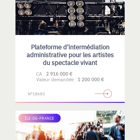
Plateforme d’intermédiation
administrative pour les artistes
du spectacle vivant
CA :
2 916 000 €
Valeur demandée :
1 200 000 €
N°18683
ÎLE-DE-FRANCE