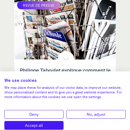
REVUE DE PRESSE
Philippe Taboulet explique comment le
C.R.A accompagne les cédants et
We use cookies
repreneurs d'entreprise
We may place these for analysis of our visitor data, to improve our website,
show personalised content and to give you a great website experience. For
Philippe Taboulet, ancien expert-
more information about the cookies we use open the settings.
comptable, œuvre pour Cédants et
repreneurs d’affaires (C.R.A).
Deny
No, adjust
06 JUIN 2023
Accept all