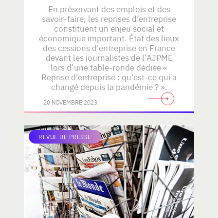
En préservant des emplois et des
savoir-faire, les reprises d’entreprise
constituent un enjeu social et
économique important. État des lieux
des cessions d'entreprise en France
devant les journalistes de l’AJPME
lors d’une table-ronde dédiée «
Reprise d'entreprise : qu'est-ce qui a
changé depuis la pandémie ? ».
20 NOVEMBRE 2023
REVUE DE PRESSE