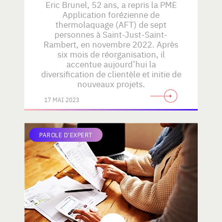
Eric Brunel, 52 ans, a repris la PME
Application forézienne de
thermolaquage (AFT) de sept
personnes à Saint-Just-Saint-
Rambert, en novembre 2022. Après
six mois de réorganisation, il
accentue aujourd’hui la
diversification de clientèle et initie de
nouveaux projets.
17 MAI 2023
PAROLE D'EXPERT