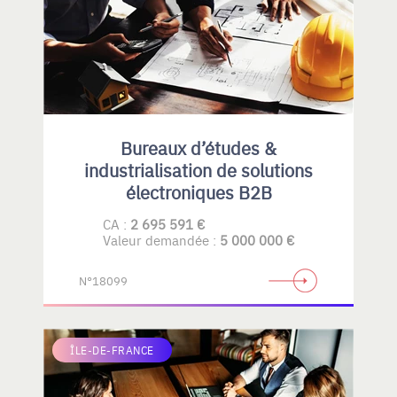
Bureaux d’études &
industrialisation de solutions
électroniques B2B
CA :
2 695 591 €
Valeur demandée :
5 000 000 €
N°18099
ÎLE-DE-FRANCE