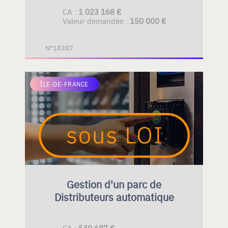
CA :
1 023 168 €
Valeur demandée :
150 000 €
N°18387
ÎLE-DE-FRANCE
Gestion d'un parc de
Distributeurs automatique
CA :
540 687 €