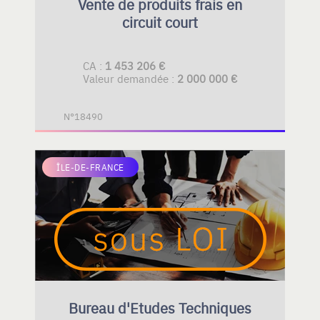
Vente de produits frais en
circuit court
CA :
1 453 206 €
Valeur demandée :
2 000 000 €
N°18490
ÎLE-DE-FRANCE
Bureau d'Etudes Techniques