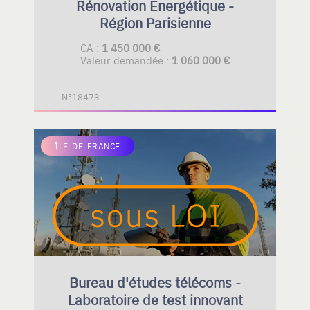
Rénovation Energétique -
Région Parisienne
CA :
1 450 000 €
Valeur demandée :
1 060 000 €
N°18473
ÎLE-DE-FRANCE
Bureau d'études télécoms -
Laboratoire de test innovant