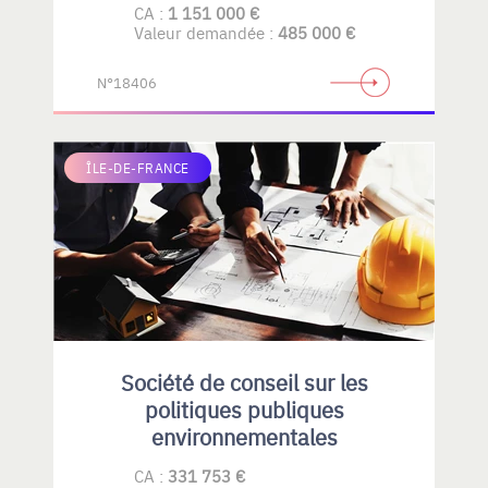
CA :
1 151 000 €
Valeur demandée :
485 000 €
N°18406
ÎLE-DE-FRANCE
Société de conseil sur les
politiques publiques
environnementales
CA :
331 753 €