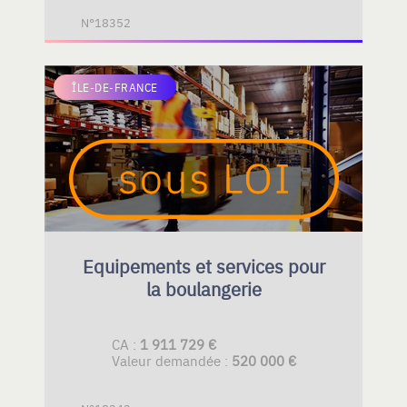
N°18352
ÎLE-DE-FRANCE
Equipements et services pour
la boulangerie
CA :
1 911 729 €
Valeur demandée :
520 000 €