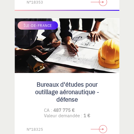
N°18353
ÎLE-DE-FRANCE
Bureaux d'études pour
outillage aéronautique -
défense
CA :
487 775 €
Valeur demandée :
1 €
N°18325