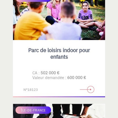
Parc de loisirs indoor pour
enfants
CA :
502 000 €
Valeur demandée :
600 000 €
N°18123
ÎLE-DE-FRANCE