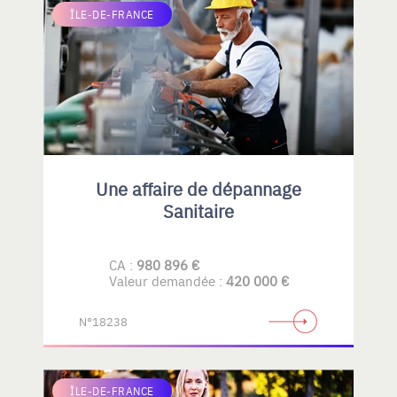
ÎLE-DE-FRANCE
Une affaire de dépannage
Sanitaire
CA :
980 896 €
Valeur demandée :
420 000 €
N°18238
ÎLE-DE-FRANCE