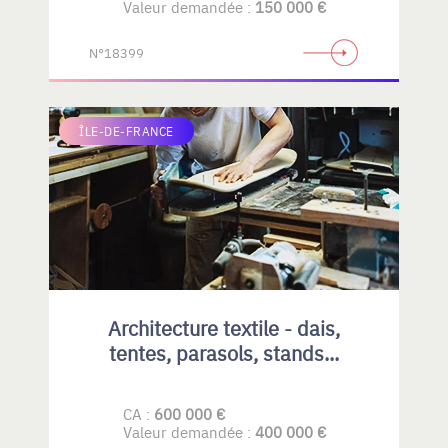
Valeur demandée :
150 000 €
N°18399
ÎLE-DE-FRANCE
Architecture textile - dais,
tentes, parasols, stands...
CA :
600 000 €
Valeur demandée :
400 000 €