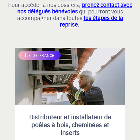
Pour accéder à nos dossiers,
prenez contact avec
nos délégués bénévoles
qui pourront vous
accompagner dans toutes
les étapes de la
reprise
.
ÎLE-DE-FRANCE
Distributeur et installateur de
poêles à bois, cheminées et
inserts