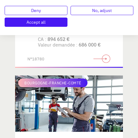
Deny
No, adjust
AMENAGEMENT de LA
MAISON
Accept all
CA :
894 652 €
Valeur demandée :
686 000 €
N°18780
BOURGOGNE-FRANCHE-COMTÉ