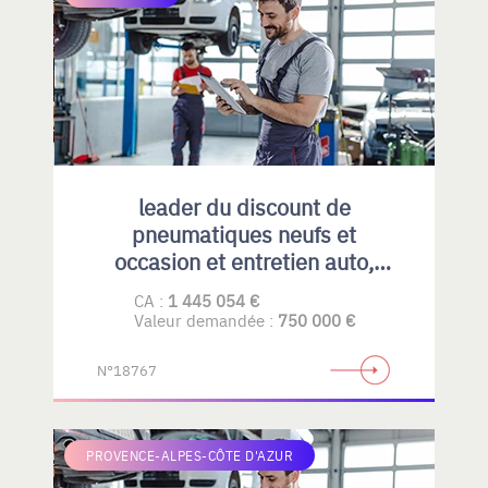
leader du discount de
pneumatiques neufs et
occasion et entretien auto,
emplacement idéal et fort
CA :
1 445 054 €
potentiel de développement
Valeur demandée :
750 000 €
N°18767
PROVENCE-ALPES-CÔTE D'AZUR