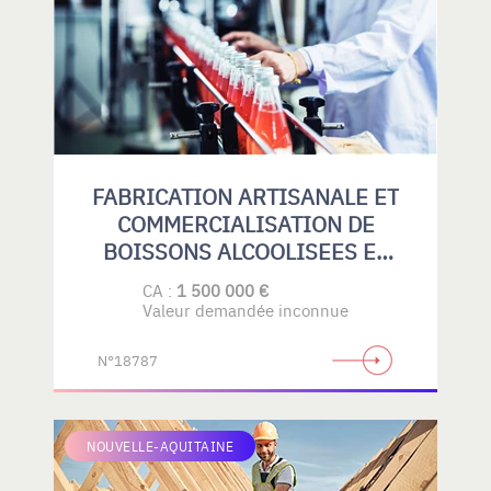
FABRICATION ARTISANALE ET
COMMERCIALISATION DE
BOISSONS ALCOOLISEES ET
SANS ALCOOL
CA :
1 500 000 €
Valeur demandée inconnue
N°18787
NOUVELLE-AQUITAINE