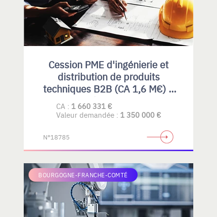
Cession PME d'ingénierie et
distribution de produits
techniques B2B (CA 1,6 M€) –
Rhône-Alpes
CA :
1 660 331 €
Valeur demandée :
1 350 000 €
N°18785
BOURGOGNE-FRANCHE-COMTÉ