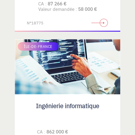
CA :
87 266 €
Valeur demandée :
58 000 €
N°18775
ÎLE-DE-FRANCE
Ingénierie informatique
CA :
862 000 €