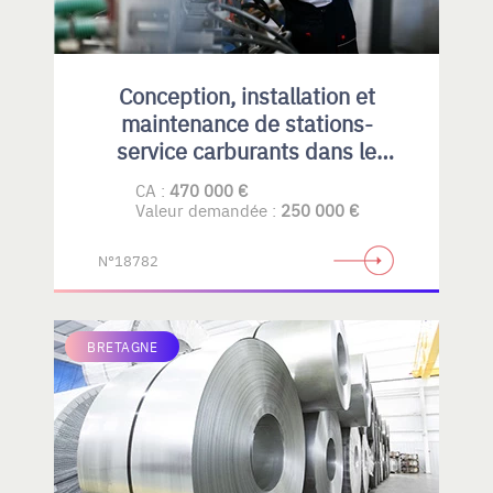
Conception, installation et
maintenance de stations-
service carburants dans le
Privatif et collectivités
CA :
470 000 €
Valeur demandée :
250 000 €
N°18782
BRETAGNE