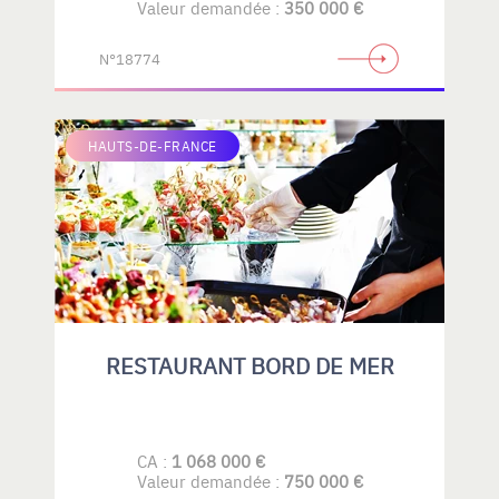
Valeur demandée :
350 000 €
N°18774
HAUTS-DE-FRANCE
RESTAURANT BORD DE MER
CA :
1 068 000 €
Valeur demandée :
750 000 €