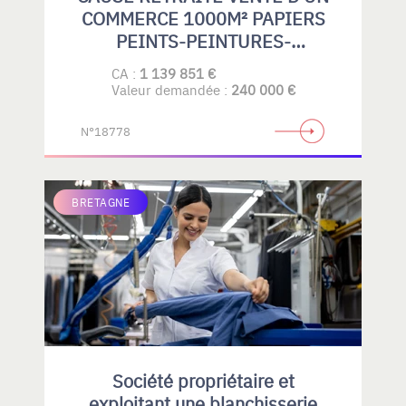
COMMERCE 1000M² PAPIERS
PEINTS-PEINTURES-
REVETEMENTS DE SOLS
CA :
1 139 851 €
SOUPLES-PARQUETS-GRAND
Valeur demandée :
240 000 €
PUBLIC- PROFESSIONELS
N°18778
BRETAGNE
Société propriétaire et
exploitant une blanchisserie