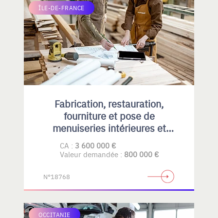
ÎLE-DE-FRANCE
Fabrication, restauration,
fourniture et pose de
menuiseries intérieures et
extérieures , principalement en
CA :
3 600 000 €
bois
Valeur demandée :
800 000 €
N°18768
OCCITANIE