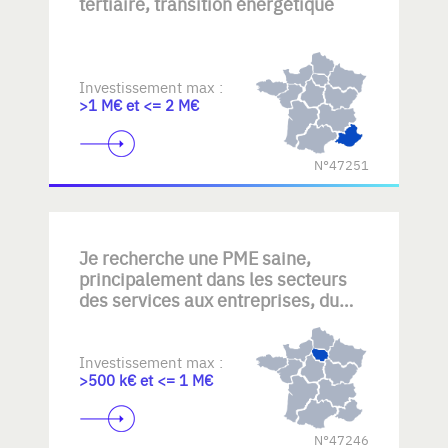
tertiaire, transition énergétique
Investissement max :
>1 M€ et <= 2 M€
N°47251
Je recherche une PME saine,
principalement dans les secteurs
des services aux entreprises, du
nettoyage, de la maintenance
technique, des services industriels
ou d'autres activités B2B générant
Investissement max :
>500 k€ et <= 1 M€
des revenus récurrents. Mon
objectif : reprendre une entreprise
disposant d'une clientèle fidèle,
N°47246
d'équipes expérimentées et d'un