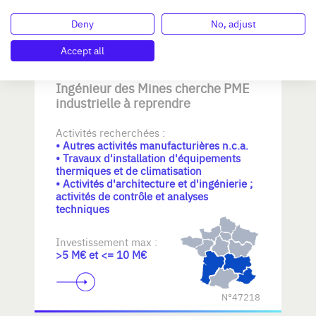
N°47221
Deny
No, adjust
Accept all
Ingénieur des Mines cherche PME
industrielle à reprendre
Activités recherchées :
• Autres activités manufacturières n.c.a.
• Travaux d'installation d'équipements
thermiques et de climatisation
• Activités d'architecture et d'ingénierie ;
activités de contrôle et analyses
techniques
Investissement max :
>5 M€ et <= 10 M€
N°47218