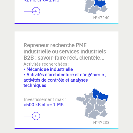
N°47240
Repreneur recherche PME
industrielle ou services industriels
B2B : savoir-faire réel, clientèle
établie, équipe transférable,
Activités recherchées :
• Mécanique industrielle
qualité/documentation, mécanique
• Activités d'architecture et d'ingénierie ;
- plasturgie- elastomeres
activités de contrôle et analyses
industrielle, automatisme,
techniques
BE+atelier, rework ou logistique
légère. Croissance maîtrisée sans
Investissement max :
stock lourd.
>500 k€ et <= 1 M€
N°47238